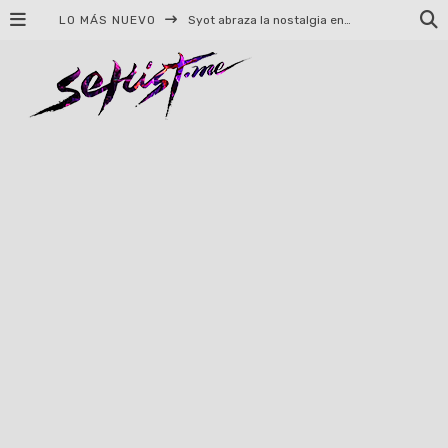
LO MÁS NUEVO
Helloween celebrará 40 años de historia con conciertos en Ciudad de México y Guadalajara
El TRI anuncia concierto en el Palacio de los Deportes con Adicto al Rocanrol
Del perreo clásico a la nueva escuela: 5 canciones que queremos escuchar en Dale Mixx 2026
El legado musical de Santa Sabina presente en Guadalajara
Ereb Altor: Los herederos del Epic Viking Metal anuncian su esperada gira por México
#Cine – Star Wars: The Mandalorian and Grogu – Reseña
#Cine – Spider-Man: Un nuevo día – Reseña