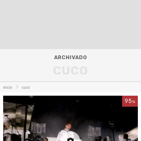
ARCHIVADO
CUCO
Inicio
cuco
95
%