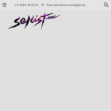
LO MÁS NUEVO
Syot abraza la nostalgia en «Blame», el primer adelanto de su EP debut
Helloween celebrará 40 años de historia con conciertos en Ciudad de México y Guadalajara
El TRI anuncia concierto en el Palacio de los Deportes con Adicto al Rocanrol
Del perreo clásico a la nueva escuela: 5 canciones que queremos escuchar en Dale Mixx 2026
El legado musical de Santa Sabina presente en Guadalajara
Ereb Altor: Los herederos del Epic Viking Metal anuncian su esperada gira por México
#Cine – Star Wars: The Mandalorian and Grogu – Reseña
#Cine – Spider-Man: Un nuevo día – Reseña