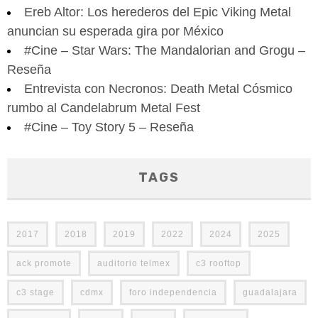
Ereb Altor: Los herederos del Epic Viking Metal
anuncian su esperada gira por México
#Cine – Star Wars: The Mandalorian and Grogu –
Reseña
Entrevista con Necronos: Death Metal Cósmico
rumbo al Candelabrum Metal Fest
#Cine – Toy Story 5 – Reseña
TAGS
2017
2018
2019
2022
2024
2025
ack promote
auditorio telmex
c3 rooftop
c3 stage
cdmx
foro independencia
guadalajara