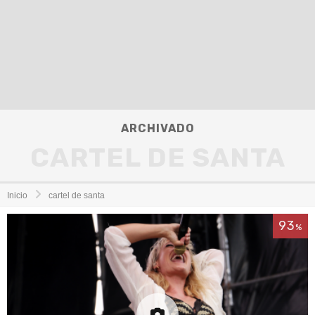
ARCHIVADO
CARTEL DE SANTA
Inicio
cartel de santa
93
%