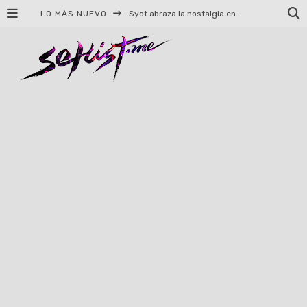
LO MÁS NUEVO
Syot abraza la nostalgia en «Blame», el primer adelanto de su EP debut
Helloween celebrará 40 años de historia con conciertos en Ciudad de México y Guadalajara
El TRI anuncia concierto en el Palacio de los Deportes con Adicto al Rocanrol
Del perreo clásico a la nueva escuela: 5 canciones que queremos escuchar en Dale Mixx 2026
El legado musical de Santa Sabina presente en Guadalajara
Ereb Altor: Los herederos del Epic Viking Metal anuncian su esperada gira por México
#Cine – Star Wars: The Mandalorian and Grogu – Reseña
#Cine – Spider-Man: Un nuevo día – Reseña