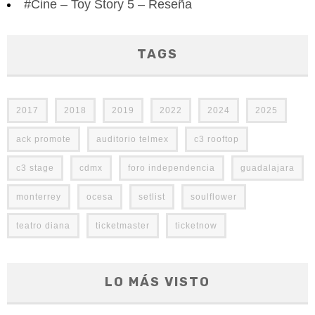
#Cine – Toy Story 5 – Reseña
TAGS
2017
2018
2019
2022
2024
2025
ack promote
auditorio telmex
c3 rooftop
c3 stage
cdmx
foro independencia
guadalajara
monterrey
ocesa
setlist
soulflower
teatro diana
ticketmaster
ticketnow
LO MÁS VISTO