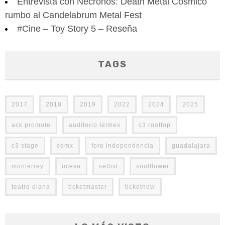
Entrevista con Necronos: Death Metal Cósmico
rumbo al Candelabrum Metal Fest
#Cine – Toy Story 5 – Reseña
TAGS
2017
2018
2019
2022
2024
2025
ack promote
auditorio telmex
c3 rooftop
c3 stage
cdmx
foro independencia
guadalajara
monterrey
ocesa
setlist
soulflower
teatro diana
ticketmaster
ticketnow