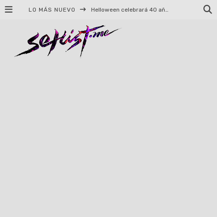
LO MÁS NUEVO
Helloween celebrará 40 años de historia con conciertos en Ciudad de México y Guadalajara
El TRI anuncia concierto en el Palacio de los Deportes con Adicto al Rocanrol
Del perreo clásico a la nueva escuela: 5 canciones que queremos escuchar en Dale Mixx 2026
El legado musical de Santa Sabina presente en Guadalajara
Ereb Altor: Los herederos del Epic Viking Metal anuncian su esperada gira por México
#Cine – Star Wars: The Mandalorian and Grogu – Reseña
#Cine – Spider-Man: Un nuevo día – Reseña
Syot abraza la nostalgia en «Blame», el primer adelanto de su EP debut