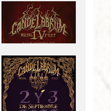
Primera
parte
del
cartel:
Candelabrum
Metal
Fest
Cuarta
Edición
Revelación
de
Cartel:
Candelabrum
Metal
Fest
2022