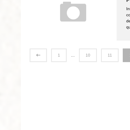
In
co
de
qu
1
…
10
11