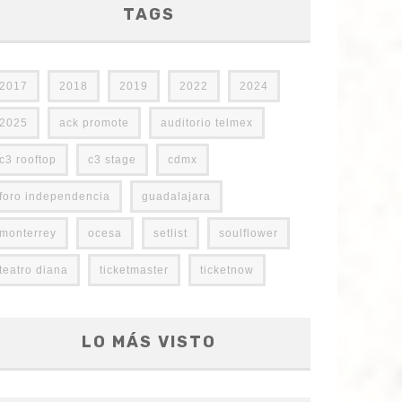
TAGS
2017
2018
2019
2022
2024
2025
ack promote
auditorio telmex
c3 rooftop
c3 stage
cdmx
foro independencia
guadalajara
monterrey
ocesa
setlist
soulflower
teatro diana
ticketmaster
ticketnow
LO MÁS VISTO