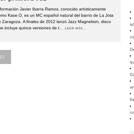
formación Javier Ibarra Ramos, conocido artísticamente
mo Kase.O, es un MC español natural del barrio de La Jota
 Zaragoza. A finales de 2012 lanzó Jazz Magnetism, disco
ad
e incluye quince versiones de t
...
LEER MÁS...
co
De
12
q
G
an
R
ru