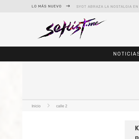
LO MÁS NUEVO
NOTICIA
#CINE – STAR WARS: THE MAND
#CINE – SPIDER-MAN: UN NUEV
Inicio
calle 2
K
p