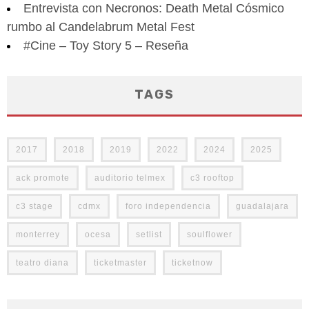
Entrevista con Necronos: Death Metal Cósmico
rumbo al Candelabrum Metal Fest
#Cine – Toy Story 5 – Reseña
TAGS
2017
2018
2019
2022
2024
2025
ack promote
auditorio telmex
c3 rooftop
c3 stage
cdmx
foro independencia
guadalajara
monterrey
ocesa
setlist
soulflower
teatro diana
ticketmaster
ticketnow