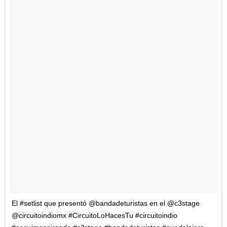
El #setlist que presentó @bandadeturistas en el @c3stage
@circuitoindiomx #CircuitoLoHacesTu #circuitoindio