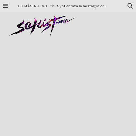
LO MÁS NUEVO
Syot abraza la nostalgia en «Blame», el primer adelanto de su EP debut
Helloween celebrará 40 años de historia con conciertos en Ciudad de México y Guadalajara
El TRI anuncia concierto en el Palacio de los Deportes con Adicto al Rocanrol
Del perreo clásico a la nueva escuela: 5 canciones que queremos escuchar en Dale Mixx 2026
El legado musical de Santa Sabina presente en Guadalajara
Ereb Altor: Los herederos del Epic Viking Metal anuncian su esperada gira por México
#Cine – Star Wars: The Mandalorian and Grogu – Reseña
#Cine – Spider-Man: Un nuevo día – Reseña