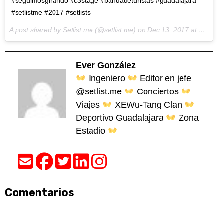
#seguimosgirando #c3stage #bandadeturistas #guadalajara
#setlistme #2017 #setlists
A post shared by Setlist.me (@setlist.me) on
Dec 13, 2017 at 2:26pm PST
Ever González
Ingeniero
Editor en jefe
@setlist.me
Conciertos
Viajes
XEWu-Tang Clan
Deportivo Guadalajara
Zona
Estadio
Comentarios