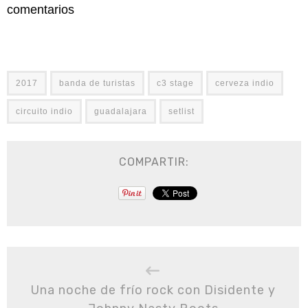
comentarios
2017
banda de turistas
c3 stage
cerveza indio
circuito indio
guadalajara
setlist
COMPARTIR:
Una noche de frío rock con Disidente y