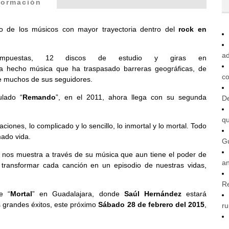
formación
 de los músicos con mayor trayectoria dentro del
rock en
ad
puestas, 12 discos de estudio y giras en
a hecho música que ha traspasado barreras geográficas, de
co
de muchos de sus seguidores.
ulado “
Remando
”, en el 2011, ahora llega con su segunda
De
q
ciones, lo complicado y lo sencillo, lo inmortal y lo mortal. Todo
mado vida.
G
o, nos muestra a través de su música que aun tiene el poder de
an
 transformar cada canción en un episodio de nuestras vidas,
R
e “
Mortal
” en Guadalajara, donde
Saúl Hernández
estará
 grandes éxitos, este próximo
Sábado 28 de febrero del 2015
,
ru