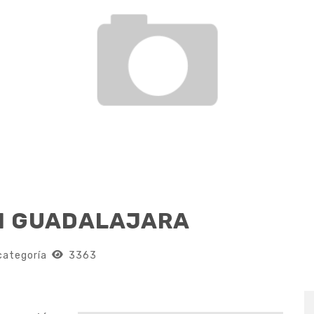
N GUADALAJARA
categoría
3363