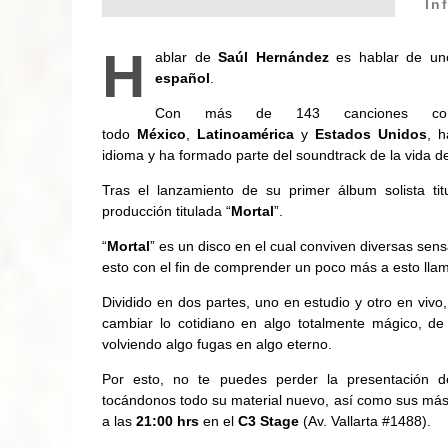
In
H
ablar de
Saúl Hernández
es hablar de uno
español
.
Con más de 143 canciones com
todo
México
,
Latinoamérica
y
Estados Unidos
, h
idioma y ha formado parte del soundtrack de la vida 
Tras el lanzamiento de su primer álbum solista tit
producción titulada “
Mortal
”.
“
Mortal
” es un disco en el cual conviven diversas sensa
esto con el fin de comprender un poco más a esto lla
Dividido en dos partes, uno en estudio y otro en viv
cambiar lo cotidiano en algo totalmente mágico, de
volviendo algo fugas en algo eterno.
Por esto, no te puedes perder la presentación d
tocándonos todo su material nuevo, así como sus más
a las
21:00 hrs
en el
C3 Stage
(Av. Vallarta #1488).