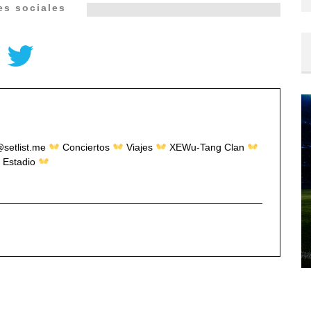
es sociales
@setlist.me
Conciertos
Viajes
XEWu-Tang Clan
 Estadio