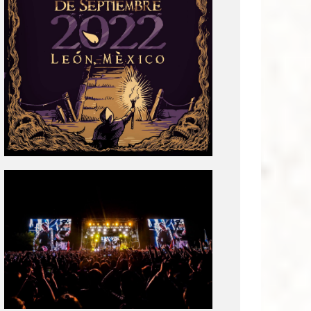
Tecate
Pal
Norte
2020