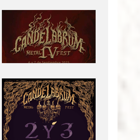
Primera
parte
del
cartel:
Candelabrum
Metal
Fest
Cuarta
Edición
Revelación
de
Cartel:
Candelabrum
Metal
Fest
2022