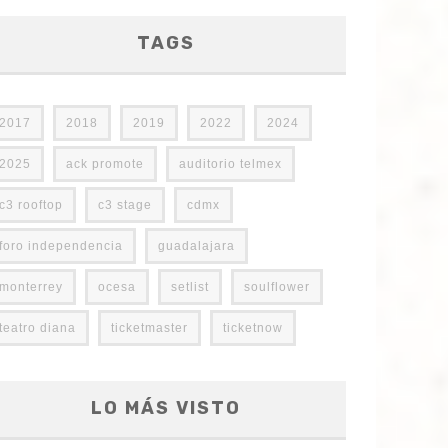
TAGS
2017
2018
2019
2022
2024
2025
ack promote
auditorio telmex
c3 rooftop
c3 stage
cdmx
foro independencia
guadalajara
monterrey
ocesa
setlist
soulflower
teatro diana
ticketmaster
ticketnow
LO MÁS VISTO