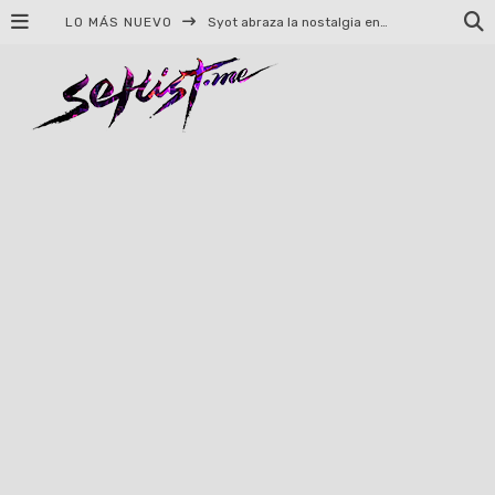
LO MÁS NUEVO
Helloween celebrará 40 años de historia con conciertos en Ciudad de México y Guadalajara
El TRI anuncia concierto en el Palacio de los Deportes con Adicto al Rocanrol
Del perreo clásico a la nueva escuela: 5 canciones que queremos escuchar en Dale Mixx 2026
El legado musical de Santa Sabina presente en Guadalajara
Ereb Altor: Los herederos del Epic Viking Metal anuncian su esperada gira por México
#Cine – Star Wars: The Mandalorian and Grogu – Reseña
#Cine – Spider-Man: Un nuevo día – Reseña