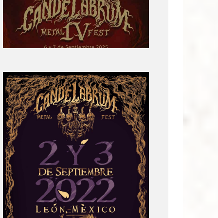
cartel:
Candelabrum
Metal
Fest
Cuarta
Edición
Revelación
de
Cartel:
Candelabrum
Metal
Fest
2022