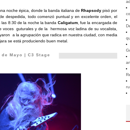
ad
una noche épica, donde la banda italiana de
Rhapsody
pisó por
co
a de despedida, todo comenzó puntual y en excelente orden, el
s las 8:30 de la noche la banda
Caligatum
, fue la encargada de
De
 voces guturales y de la hermosa voz ladina de su vocalista,
oyaron a la agrupación que radica en nuestra ciudad, con media
q
ara se está produciendo buen metal.
G
 de Mayo | C3 Stage
an
R
ru