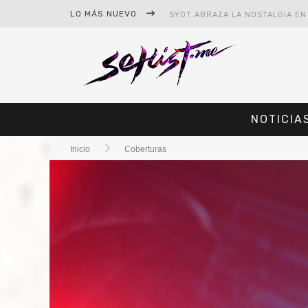
LO MÁS NUEVO
NOTICIA
Inicio
Coberturas
#CINE – STAR WARS: THE MAND
#CINE – SPIDER-MAN: UN NUEV