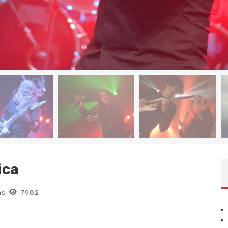
ica
as
7982