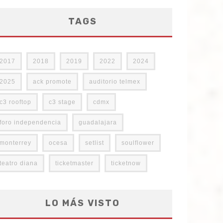
TAGS
2017
2018
2019
2022
2024
2025
ack promote
auditorio telmex
c3 rooftop
c3 stage
cdmx
foro independencia
guadalajara
monterrey
ocesa
setlist
soulflower
teatro diana
ticketmaster
ticketnow
LO MÁS VISTO