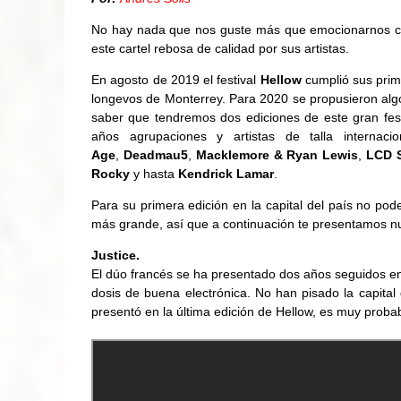
No hay nada que nos guste más que emocionarnos cua
este cartel rebosa de calidad por sus artistas.
En agosto de 2019 el festival
Hellow
cumplió sus prim
longevos de Monterrey. Para 2020 se propusieron a
saber que tendremos dos ediciones de este gran festi
años agrupaciones y artistas de talla internac
Age
,
Deadmau5
,
Macklemore & Ryan Lewis
,
LCD 
Rocky
y hasta
Kendrick Lamar
.
Para su primera edición en la capital del país no po
más grande, así que a continuación te presentamos n
Justice.
El dúo francés se ha presentado dos años seguidos en
dosis de buena electrónica. No han pisado la capita
presentó en la última edición de Hellow, es muy prob