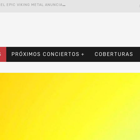
ALORIAN AND GROGU – RESEÑA
O DÍA – RESEÑA
S
YOT ABRAZA LA NOSTALGIA EN «BLAME», EL PRIMER ADELANTO DE SU EP DEBUT
H
ELLOWEEN CELEBRARÁ 40 AÑOS DE HISTORIA CON CONCIERTOS EN CIUDAD DE MÉXICO Y GUADALAJARA
S
PRÓXIMOS CONCIERTOS
COBERTURAS
E
L TRI ANUNCIA CONCIERTO EN EL PALACIO DE LOS DEPORTES CON ADICTO AL ROCANROL
D
EL PERREO CLÁSICO A LA NUEVA ESCUELA: 5 CANCIONES QUE QUEREMOS ESCUCHAR EN DALE MIXX 2026
E
L LEGADO MUSICAL DE SANTA SABINA PRESENTE EN GUADALAJARA
E
REB ALTOR: LOS HEREDEROS DEL EPIC VIKING METAL ANUNCIAN SU ESPERADA GIRA POR MÉXICO