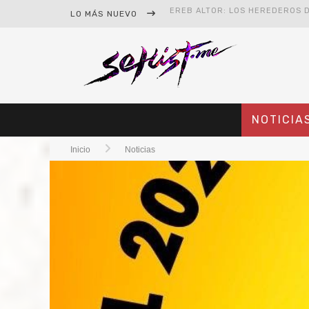
LO MÁS NUEVO
#CINE – STAR WARS: THE MAND
#CINE – SPIDER-MAN: UN NUEV
NOTICIA
Inicio
Noticias