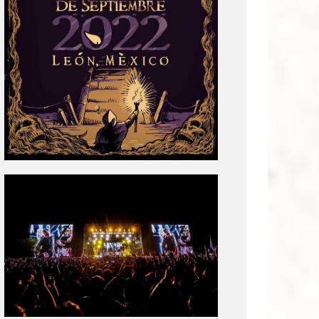
Tecate
Pal
Norte
2020