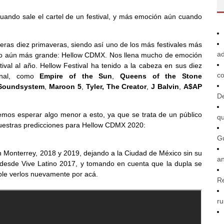
ndo sale el cartel de un festival, y más emoción aún cuando
eras diez primaveras, siendo así uno de los más festivales más
ad
lgo aún más grande: Hellow CDMX. Nos llena mucho de emoción
val al año. Hellow Festival ha tenido a la cabeza en sus diez
co
ional, como
Empire of the Sun
,
Queens of the Stone
Soundsystem
,
Maroon 5
,
Tyler, The Creator
,
J Balvin
,
A$AP
De
demos esperar algo menor a esto, ya que se trata de un público
q
uestras predicciones para Hellow CDMX 2020:
G
 Monterrey, 2018 y 2019, dejando a la Ciudad de México sin su
an
l desde Vive Latino 2017, y tomando en cuenta que la dupla se
able verlos nuevamente por acá.
R
ru