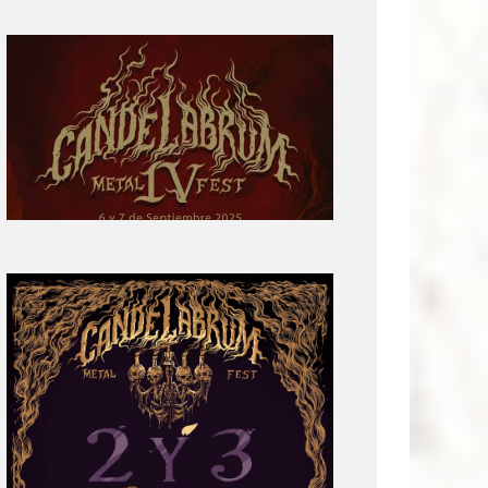
Primera
parte
del
cartel:
Candelabrum
Metal
Fest
Cuarta
Edición
Revelación
de
Cartel:
Candelabrum
Metal
Fest
2022