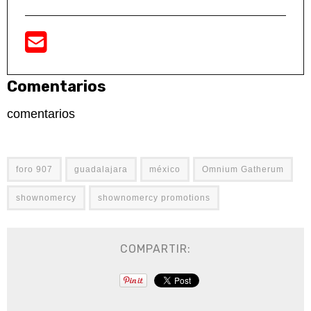
Comentarios
comentarios
foro 907
guadalajara
méxico
Omnium Gatherum
shownomercy
shownomercy promotions
COMPARTIR: