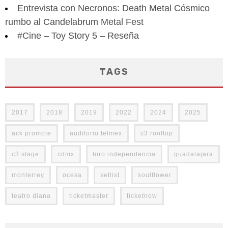
Entrevista con Necronos: Death Metal Cósmico
rumbo al Candelabrum Metal Fest
#Cine – Toy Story 5 – Reseña
TAGS
2017
2018
2019
2022
2024
2025
ack promote
auditorio telmex
c3 rooftop
c3 stage
cdmx
foro independencia
guadalajara
monterrey
ocesa
setlist
soulflower
teatro diana
ticketmaster
ticketnow