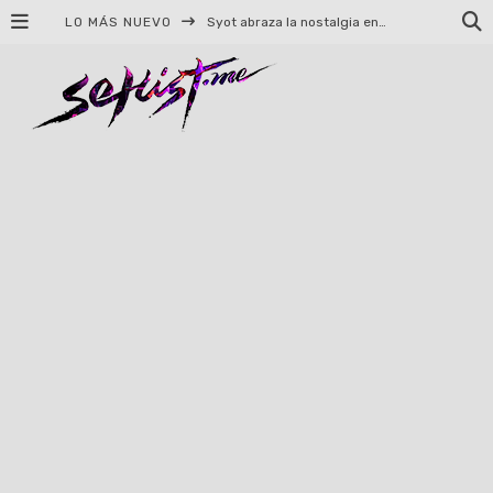
LO MÁS NUEVO
Helloween celebrará 40 años de historia con conciertos en Ciudad de México y Guadalajara
El TRI anuncia concierto en el Palacio de los Deportes con Adicto al Rocanrol
Del perreo clásico a la nueva escuela: 5 canciones que queremos escuchar en Dale Mixx 2026
El legado musical de Santa Sabina presente en Guadalajara
Ereb Altor: Los herederos del Epic Viking Metal anuncian su esperada gira por México
#Cine – Star Wars: The Mandalorian and Grogu – Reseña
#Cine – Spider-Man: Un nuevo día – Reseña