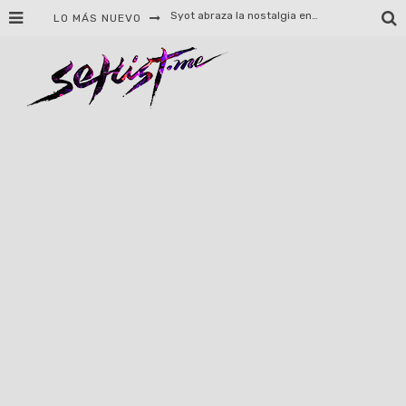
LO MÁS NUEVO
Helloween celebrará 40 años de historia con conciertos en Ciudad de México y Guadalajara
El TRI anuncia concierto en el Palacio de los Deportes con Adicto al Rocanrol
Del perreo clásico a la nueva escuela: 5 canciones que queremos escuchar en Dale Mixx 2026
El legado musical de Santa Sabina presente en Guadalajara
Ereb Altor: Los herederos del Epic Viking Metal anuncian su esperada gira por México
#Cine – Star Wars: The Mandalorian and Grogu – Reseña
#Cine – Spider-Man: Un nuevo día – Reseña
Syot abraza la nostalgia en «Blame», el primer adelanto de su EP debut