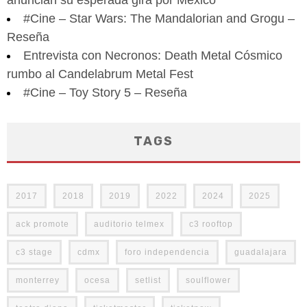
anuncian su esperada gira por México
#Cine – Star Wars: The Mandalorian and Grogu –
Reseña
Entrevista con Necronos: Death Metal Cósmico
rumbo al Candelabrum Metal Fest
#Cine – Toy Story 5 – Reseña
TAGS
2017
2018
2019
2022
2024
2025
ack promote
auditorio telmex
c3 rooftop
c3 stage
cdmx
foro independencia
guadalajara
monterrey
ocesa
setlist
soulflower