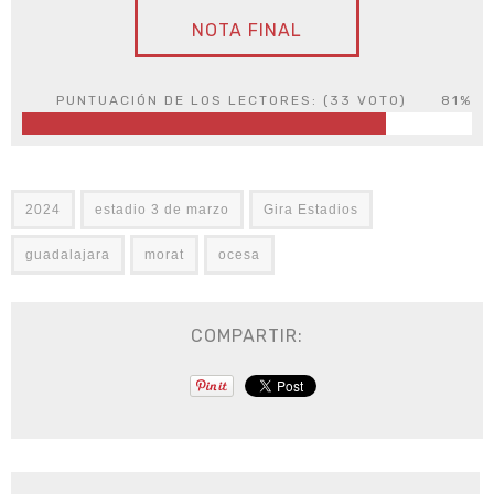
NOTA FINAL
PUNTUACIÓN DE LOS LECTORES: (
33
VOTO)
81%
2024
estadio 3 de marzo
Gira Estadios
guadalajara
morat
ocesa
COMPARTIR: