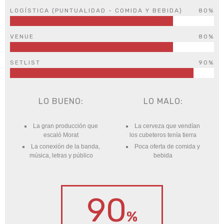
LOGÍSTICA (PUNTUALIDAD - COMIDA Y BEBIDA)
80%
VENUE
80%
SETLIST
90%
LO BUENO:
LO MALO:
La gran producción que
La cerveza que vendían
escaló Morat
los cubeteros tenía tierra
La conexión de la banda,
Poca oferta de comida y
música, letras y público
bebida
90
%