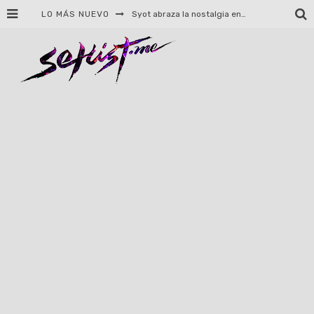
LO MÁS NUEVO
Helloween celebrará 40 años de historia con conciertos en Ciudad de México y Guadalajara
El TRI anuncia concierto en el Palacio de los Deportes con Adicto al Rocanrol
Del perreo clásico a la nueva escuela: 5 canciones que queremos escuchar en Dale Mixx 2026
El legado musical de Santa Sabina presente en Guadalajara
Ereb Altor: Los herederos del Epic Viking Metal anuncian su esperada gira por México
#Cine – Star Wars: The Mandalorian and Grogu – Reseña
#Cine – Spider-Man: Un nuevo día – Reseña
Syot abraza la nostalgia en «Blame», el primer adelanto de su EP debut