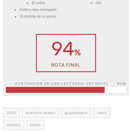
El setlist
N/A
Público muy entregado.
El disfrúte de la banda.
94
%
NOTA FINAL
PUNTUACIÓN DE LOS LECTORES: (
31
VOTO)
82%
2024
auditorio telmex
guadalajara
Junio
moenia
ocesa