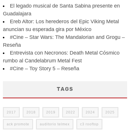
El legado musical de Santa Sabina presente en
Guadalajara
Ereb Altor: Los herederos del Epic Viking Metal
anuncian su esperada gira por México
#Cine – Star Wars: The Mandalorian and Grogu –
Reseña
Entrevista con Necronos: Death Metal Cósmico
rumbo al Candelabrum Metal Fest
#Cine – Toy Story 5 – Reseña
TAGS
2017
2018
2019
2022
2024
2025
ack promote
auditorio telmex
c3 rooftop