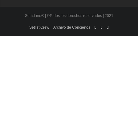
Setlist.me® | ©Todos los derechos reservados | 2021
Setlist Crew
Archivo de Conciertos