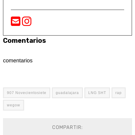
Comentarios
comentarios
907 Novecientosiete
guadalajara
LNG SHT
rap
wegow
COMPARTIR: