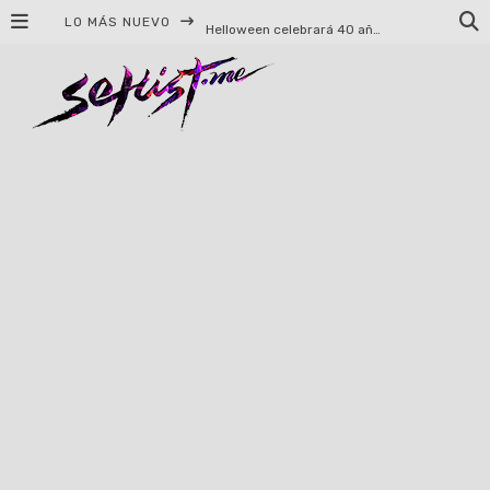
LO MÁS NUEVO
Helloween celebrará 40 años de historia con conciertos en Ciudad de México y Guadalajara
El TRI anuncia concierto en el Palacio de los Deportes con Adicto al Rocanrol
Del perreo clásico a la nueva escuela: 5 canciones que queremos escuchar en Dale Mixx 2026
El legado musical de Santa Sabina presente en Guadalajara
Ereb Altor: Los herederos del Epic Viking Metal anuncian su esperada gira por México
#Cine – Star Wars: The Mandalorian and Grogu – Reseña
#Cine – Spider-Man: Un nuevo día – Reseña
Syot abraza la nostalgia en «Blame», el primer adelanto de su EP debut