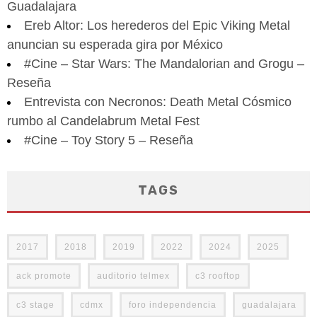
Guadalajara
Ereb Altor: Los herederos del Epic Viking Metal
anuncian su esperada gira por México
#Cine – Star Wars: The Mandalorian and Grogu –
Reseña
Entrevista con Necronos: Death Metal Cósmico
rumbo al Candelabrum Metal Fest
#Cine – Toy Story 5 – Reseña
TAGS
2017
2018
2019
2022
2024
2025
ack promote
auditorio telmex
c3 rooftop
c3 stage
cdmx
foro independencia
guadalajara