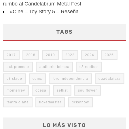
rumbo al Candelabrum Metal Fest
#Cine – Toy Story 5 – Reseña
TAGS
2017
2018
2019
2022
2024
2025
ack promote
auditorio telmex
c3 rooftop
c3 stage
cdmx
foro independencia
guadalajara
monterrey
ocesa
setlist
soulflower
teatro diana
ticketmaster
ticketnow
LO MÁS VISTO