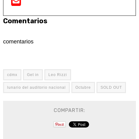
Comentarios
comentarios
cdmx
Get in
Leo Rizzi
lunario del auditorio nacional
Octubre
SOLD OUT
COMPARTIR: