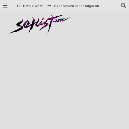
LO MÁS NUEVO
Helloween celebrará 40 años de historia con conciertos en Ciudad de México y Guadalajara
El TRI anuncia concierto en el Palacio de los Deportes con Adicto al Rocanrol
Del perreo clásico a la nueva escuela: 5 canciones que queremos escuchar en Dale Mixx 2026
El legado musical de Santa Sabina presente en Guadalajara
Ereb Altor: Los herederos del Epic Viking Metal anuncian su esperada gira por México
#Cine – Star Wars: The Mandalorian and Grogu – Reseña
#Cine – Spider-Man: Un nuevo día – Reseña
Syot abraza la nostalgia en «Blame», el primer adelanto de su EP debut