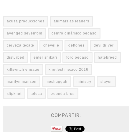
acusa producciones
animals as leaders
avenged sevenfold
centro dinámico pegaso
cerveza tecate
chevelle
deftones
devildriver
disturbed
enter shikari
foro pegaso
hatebreed
killswitch engage
knotfest méxico 2016
marilyn manson
meshuggah
ministry
slayer
slipknot
toluca
zepeda bros
COMPARTIR: