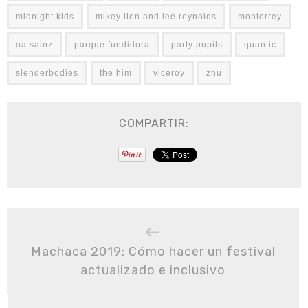
midnight kids
mikey lion and lee reynolds
monterrey
oa sainz
parque fundidora
party pupils
quantic
slenderbodies
the him
viceroy
zhu
COMPARTIR:
Machaca 2019: Cómo hacer un festival
actualizado e inclusivo