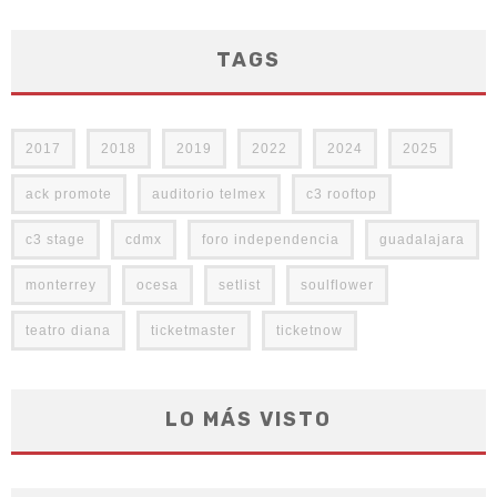
TAGS
2017
2018
2019
2022
2024
2025
ack promote
auditorio telmex
c3 rooftop
c3 stage
cdmx
foro independencia
guadalajara
monterrey
ocesa
setlist
soulflower
teatro diana
ticketmaster
ticketnow
LO MÁS VISTO