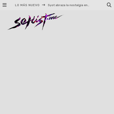
LO MÁS NUEVO
Helloween celebrará 40 años de historia con conciertos en Ciudad de México y Guadalajara
El TRI anuncia concierto en el Palacio de los Deportes con Adicto al Rocanrol
Del perreo clásico a la nueva escuela: 5 canciones que queremos escuchar en Dale Mixx 2026
El legado musical de Santa Sabina presente en Guadalajara
Ereb Altor: Los herederos del Epic Viking Metal anuncian su esperada gira por México
#Cine – Star Wars: The Mandalorian and Grogu – Reseña
#Cine – Spider-Man: Un nuevo día – Reseña