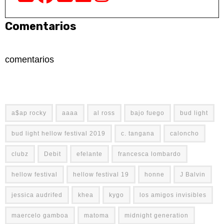
Comentarios
comentarios
a$ap rocky
aaaa
al ross
bajo fuego
bud light
bud light hellow festival 2019
c. tangana
caloncho
clubz
Debit
efelante
francesca lombardo
hellow festival
hellow festival 19
honne
J Balvin
jessica audrifed
khea
kygo
los amigos invisibles
maercelo gamboa
matoma
midnight generation