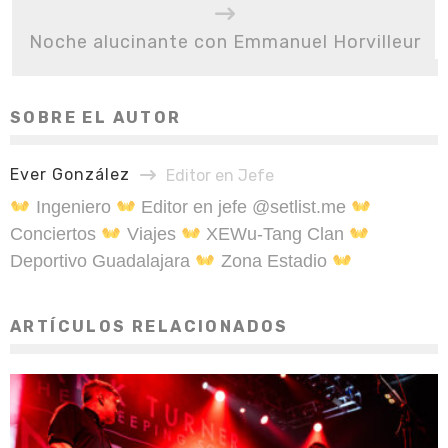
Noche alucinante con Emmanuel Horvilleur
SOBRE EL AUTOR
Ever González
Editor en Jefe
Ingeniero
Editor en jefe @setlist.me
Conciertos
Viajes
XEWu-Tang Clan
Deportivo Guadalajara
Zona Estadio
ARTÍCULOS RELACIONADOS