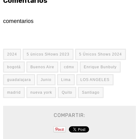
Comentarios
comentarios
2024
5 ünicos SHows 2023
5 Únicos Shows 2024
bogotá
Buenos Aire
cdmx
Enrique Bunbuty
guadalajara
Junio
Lima
LOS ANGELES
madrid
nueva york
Quito
Santiago
COMPARTIR: