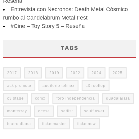
Reseña
Entrevista con Necronos: Death Metal Cósmico
rumbo al Candelabrum Metal Fest
#Cine – Toy Story 5 – Reseña
TAGS
2017
2018
2019
2022
2024
2025
ack promote
auditorio telmex
c3 rooftop
c3 stage
cdmx
foro independencia
guadalajara
monterrey
ocesa
setlist
soulflower
teatro diana
ticketmaster
ticketnow