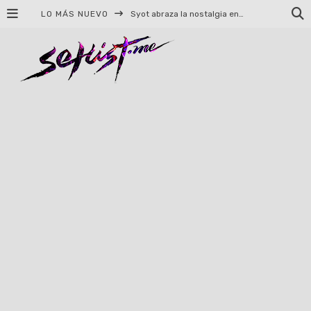
LO MÁS NUEVO
Helloween celebrará 40 años de historia con conciertos en Ciudad de México y Guadalajara
El TRI anuncia concierto en el Palacio de los Deportes con Adicto al Rocanrol
Del perreo clásico a la nueva escuela: 5 canciones que queremos escuchar en Dale Mixx 2026
El legado musical de Santa Sabina presente en Guadalajara
Ereb Altor: Los herederos del Epic Viking Metal anuncian su esperada gira por México
#Cine – Star Wars: The Mandalorian and Grogu – Reseña
#Cine – Spider-Man: Un nuevo día – Reseña
Syot abraza la nostalgia en «Blame», el primer adelanto de su EP debut