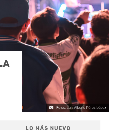
LA
W
Fotos: Luis Alberto Pérez López
LO MÁS NUEVO