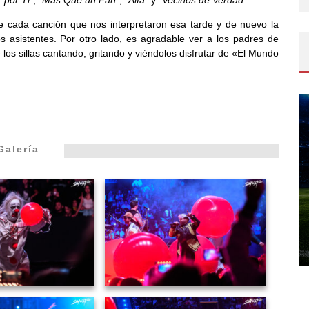
 por Ti”
,
“Más Que un Fan”
,
“Alfa”
y
“Vecinos de Verdad”
.
e cada canción que nos interpretaron esa tarde y de nuevo la
s asistentes. Por otro lado, es agradable ver a los padres de
 los sillas cantando, gritando y viéndolos disfrutar de «El Mundo
Galería