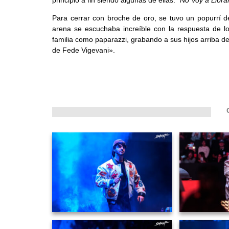
principio a fin siendo algunas de ellas:
“No Voy a Llorar
Para cerrar con broche de oro, se tuvo un popurrí d
arena se escuchaba increíble con la respuesta de lo
familia como paparazzi, grabando a sus hijos arriba de
de Fede Vigevani».