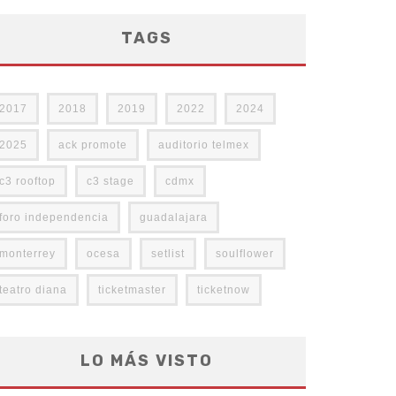
TAGS
2017
2018
2019
2022
2024
2025
ack promote
auditorio telmex
c3 rooftop
c3 stage
cdmx
foro independencia
guadalajara
monterrey
ocesa
setlist
soulflower
teatro diana
ticketmaster
ticketnow
LO MÁS VISTO