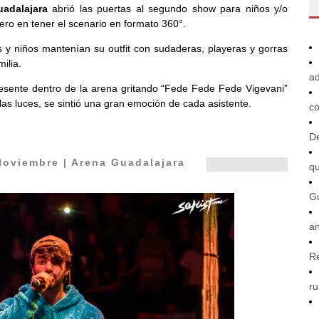
adalajara
abrió las puertas al segundo show para niños y/o
ero en tener el scenario en formato 360°.
s y niños mantenían su outfit con sudaderas, playeras y gorras
ilia.
ad
ó presente dentro de la arena gritando “Fede Fede Fede Vigevani”
las luces, se sintió una gran emoción de cada asistente.
co
De
Noviembre | Arena Guadalajara
q
G
an
R
ru