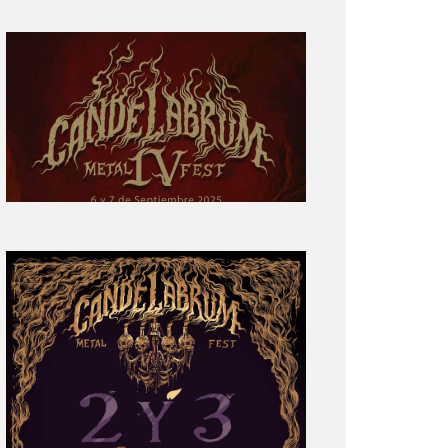
Primera
parte
del
cartel:
Candelabrum
Metal
Fest
Cuarta
Edición
Revelación
de
Cartel:
Candelabrum
Metal
Fest
2022