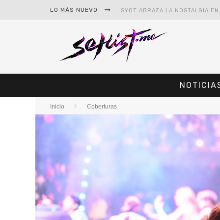
LO MÁS NUEVO
NOTICIA
Inicio
Coberturas
#CINE – STAR WARS: THE MAND
#CINE – SPIDER-MAN: UN NUEV