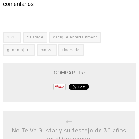
comentarios
2023
c3 stage
cacique entertainment
guadalajara
marzo
riverside
COMPARTIR:
No Te Va Gustar y su festejo de 30 años