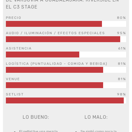
EL C3 STAGE
PRECIO
80%
AUDIO / ILUMINACIÓN / EFECTOS ESPECIALES
95%
ASISTENCIA
61%
LOGÍSTICA (PUNTUALIDAD - COMIDA Y BEBIDA)
81%
VENUE
81%
SETLIST
98%
LO BUENO:
LO MALO:
El setlist fue una mezcla
Se sintió como poca la