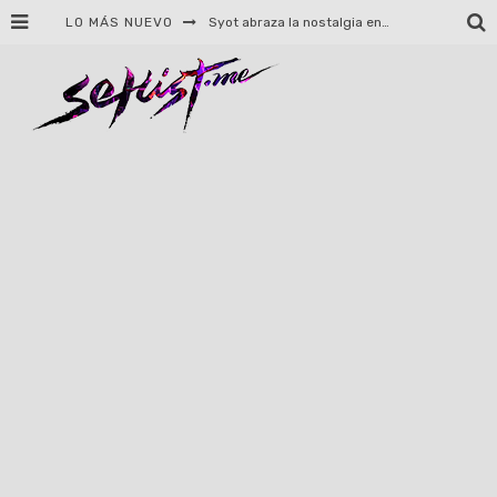
LO MÁS NUEVO
Helloween celebrará 40 años de historia con conciertos en Ciudad de México y Guadalajara
El TRI anuncia concierto en el Palacio de los Deportes con Adicto al Rocanrol
Del perreo clásico a la nueva escuela: 5 canciones que queremos escuchar en Dale Mixx 2026
El legado musical de Santa Sabina presente en Guadalajara
Ereb Altor: Los herederos del Epic Viking Metal anuncian su esperada gira por México
#Cine – Star Wars: The Mandalorian and Grogu – Reseña
#Cine – Spider-Man: Un nuevo día – Reseña
Syot abraza la nostalgia en «Blame», el primer adelanto de su EP debut