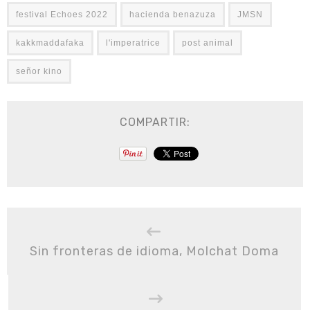
festival Echoes 2022
hacienda benazuza
JMSN
kakkmaddafaka
l'imperatrice
post animal
señor kino
COMPARTIR:
Sin fronteras de idioma, Molchat Doma