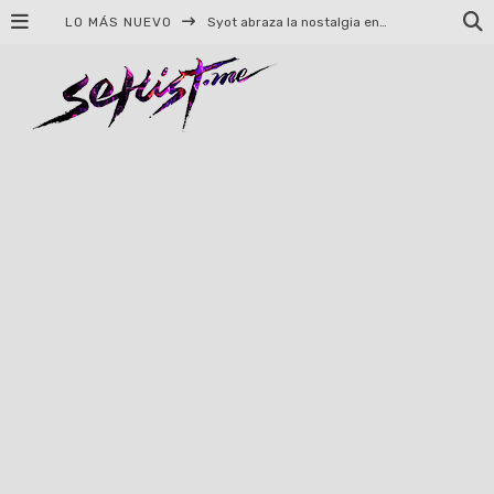
LO MÁS NUEVO
Helloween celebrará 40 años de historia con conciertos en Ciudad de México y Guadalajara
El TRI anuncia concierto en el Palacio de los Deportes con Adicto al Rocanrol
Del perreo clásico a la nueva escuela: 5 canciones que queremos escuchar en Dale Mixx 2026
El legado musical de Santa Sabina presente en Guadalajara
Ereb Altor: Los herederos del Epic Viking Metal anuncian su esperada gira por México
#Cine – Star Wars: The Mandalorian and Grogu – Reseña
#Cine – Spider-Man: Un nuevo día – Reseña
Syot abraza la nostalgia en «Blame», el primer adelanto de su EP debut