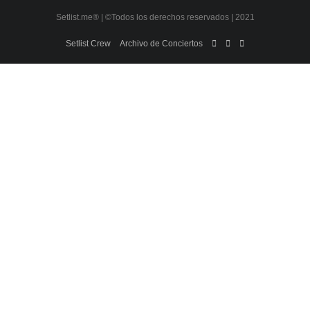
Setlist.me® | ©Todos los derechos reservados | 2021
Setlist Crew
Archivo de Conciertos