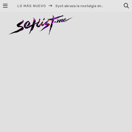
LO MÁS NUEVO
Helloween celebrará 40 años de historia con conciertos en Ciudad de México y Guadalajara
El TRI anuncia concierto en el Palacio de los Deportes con Adicto al Rocanrol
Del perreo clásico a la nueva escuela: 5 canciones que queremos escuchar en Dale Mixx 2026
El legado musical de Santa Sabina presente en Guadalajara
Ereb Altor: Los herederos del Epic Viking Metal anuncian su esperada gira por México
#Cine – Star Wars: The Mandalorian and Grogu – Reseña
#Cine – Spider-Man: Un nuevo día – Reseña
Syot abraza la nostalgia en «Blame», el primer adelanto de su EP debut