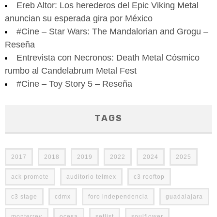
Ereb Altor: Los herederos del Epic Viking Metal
anuncian su esperada gira por México
#Cine – Star Wars: The Mandalorian and Grogu –
Reseña
Entrevista con Necronos: Death Metal Cósmico
rumbo al Candelabrum Metal Fest
#Cine – Toy Story 5 – Reseña
TAGS
2017
2018
2019
2022
2024
2025
ack promote
auditorio telmex
c3 rooftop
c3 stage
cdmx
foro independencia
guadalajara
monterrey
ocesa
setlist
soulflower