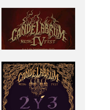
Primera
parte
del
cartel:
Candelabrum
Metal
Fest
Cuarta
Edición
Revelación
de
Cartel:
Candelabrum
Metal
Fest
2022