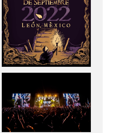
Tecate
Pal
Norte
2020