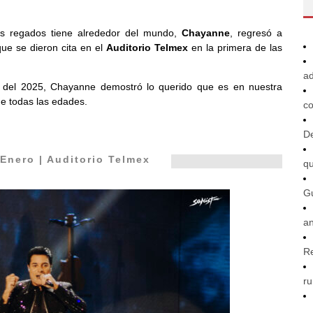
os regados tiene alrededor del mundo,
Chayanne
, regresó a
que se dieron cita en el
Auditorio Telmex
en la primera de las
ad
 del 2025, Chayanne demostró lo querido que es en nuestra
de todas las edades.
co
De
Enero | Auditorio Telmex
q
G
an
R
ru