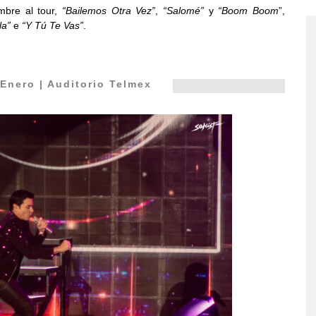
ombre al tour,
“Bailemos Otra Vez”
,
“Salomé”
y
“Boom Boom
”,
la”
e
“Y Tú Te Vas”
.
Enero | Auditorio Telmex