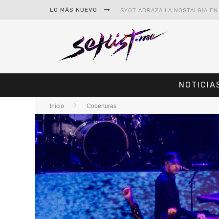
LO MÁS NUEVO
NOTICIA
Inicio
Coberturas
#CINE – STAR WARS: THE MAND
#CINE – SPIDER-MAN: UN NUEV