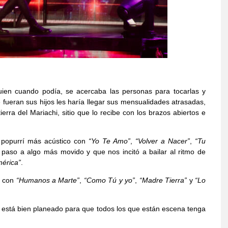
 quien cuando podía, se acercaba las personas para tocarlas y
fueran sus hijos les haría llegar sus mensualidades atrasadas,
rra del Mariachi, sitio que lo recibe con los brazos abiertos e
 popurrí más acústico con
“Yo Te Amo”
,
“Volver a Nacer”
,
“Tu
ó paso a algo más movido y que nos incitó a bailar al ritmo de
mérica”
.
ó con
“Humanos a Marte”
,
“Como Tú y yo”
,
“Madre Tierra”
y
“Lo
 está bien planeado para que todos los que están escena tenga