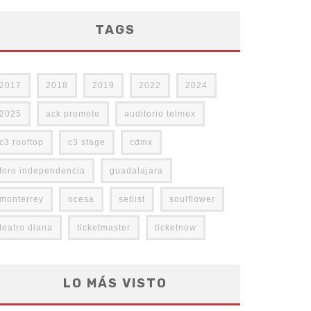
TAGS
2017
2018
2019
2022
2024
2025
ack promote
auditorio telmex
c3 rooftop
c3 stage
cdmx
foro independencia
guadalajara
monterrey
ocesa
setlist
soulflower
teatro diana
ticketmaster
ticketnow
LO MÁS VISTO