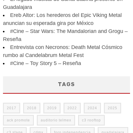
Guadalajara
Ereb Altor: Los herederos del Epic Viking Metal
anuncian su esperada gira por México
#Cine – Star Wars: The Mandalorian and Grogu –
Reseña
Entrevista con Necronos: Death Metal Cósmico
rumbo al Candelabrum Metal Fest
#Cine – Toy Story 5 – Reseña
TAGS
2017
2018
2019
2022
2024
2025
ack promote
auditorio telmex
c3 rooftop
c3 stage
cdmx
foro independencia
guadalajara