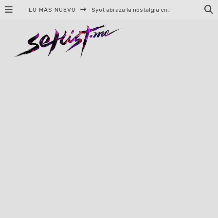
LO MÁS NUEVO
Syot abraza la nostalgia en «Blame», el primer adelanto de su EP debut
Helloween celebrará 40 años de historia con conciertos en Ciudad de México y Guadalajara
El TRI anuncia concierto en el Palacio de los Deportes con Adicto al Rocanrol
Del perreo clásico a la nueva escuela: 5 canciones que queremos escuchar en Dale Mixx 2026
El legado musical de Santa Sabina presente en Guadalajara
Ereb Altor: Los herederos del Epic Viking Metal anuncian su esperada gira por México
#Cine – Star Wars: The Mandalorian and Grogu – Reseña
#Cine – Spider-Man: Un nuevo día – Reseña