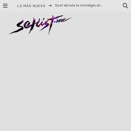
LO MÁS NUEVO
Helloween celebrará 40 años de historia con conciertos en Ciudad de México y Guadalajara
El TRI anuncia concierto en el Palacio de los Deportes con Adicto al Rocanrol
Del perreo clásico a la nueva escuela: 5 canciones que queremos escuchar en Dale Mixx 2026
El legado musical de Santa Sabina presente en Guadalajara
Ereb Altor: Los herederos del Epic Viking Metal anuncian su esperada gira por México
#Cine – Star Wars: The Mandalorian and Grogu – Reseña
#Cine – Spider-Man: Un nuevo día – Reseña
Syot abraza la nostalgia en «Blame», el primer adelanto de su EP debut