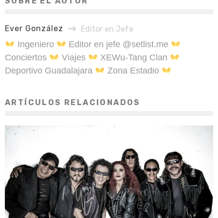
SOBRE EL AUTOR
Ever González
Editor en Jefe
Ingeniero
Editor en jefe @setlist.me
Conciertos
Viajes
XEWu-Tang Clan
Deportivo Guadalajara
Zona Estadio
ARTÍCULOS RELACIONADOS