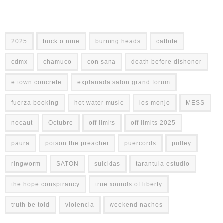
2025
buck o nine
burning heads
catbite
cdmx
chamuco
con sana
death before dishonor
e town concrete
explanada salon grand forum
fuerza booking
hot water music
los monjo
MESS
nocaut
Octubre
off limits
off limits 2025
paura
poison the preacher
puercords
pulley
ringworm
SATON
suicidas
tarantula estudio
the hope conspirancy
true sounds of liberty
truth be told
violencia
weekend nachos