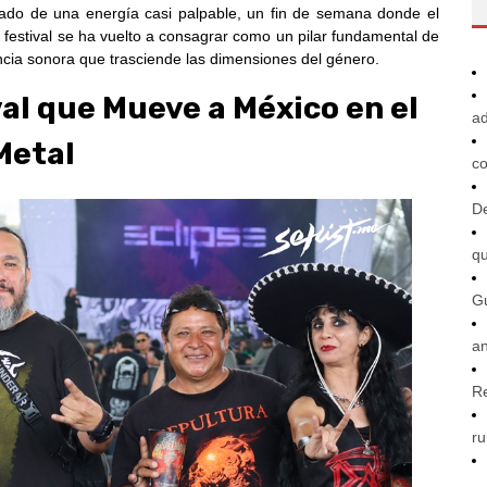
do de una energía casi palpable, un fin de semana donde el
l festival se ha vuelto a consagrar como un pilar fundamental de
cia sonora que trasciende las dimensiones del género.
al que Mueve a México en el
ad
Metal
co
De
q
G
an
R
ru