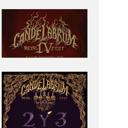
Primera
parte
del
cartel:
Candelabrum
Metal
Fest
Cuarta
Edición
Revelación
de
Cartel:
Candelabrum
Metal
Fest
2022