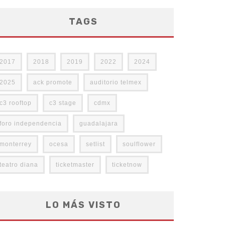
TAGS
2017
2018
2019
2022
2024
2025
ack promote
auditorio telmex
c3 rooftop
c3 stage
cdmx
foro independencia
guadalajara
monterrey
ocesa
setlist
soulflower
teatro diana
ticketmaster
ticketnow
LO MÁS VISTO