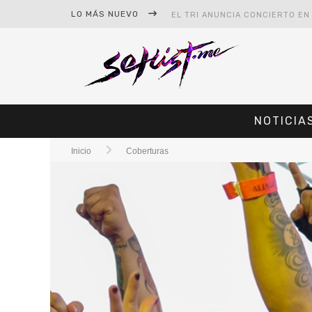
LO MÁS NUEVO
NOTICIA
#CINE – STAR WARS: THE MAND
Inicio
Coberturas
#CINE – SPIDER-MAN: UN NUEV