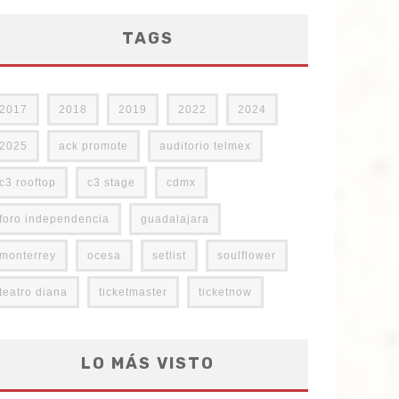
TAGS
2017
2018
2019
2022
2024
2025
ack promote
auditorio telmex
c3 rooftop
c3 stage
cdmx
foro independencia
guadalajara
monterrey
ocesa
setlist
soulflower
teatro diana
ticketmaster
ticketnow
LO MÁS VISTO