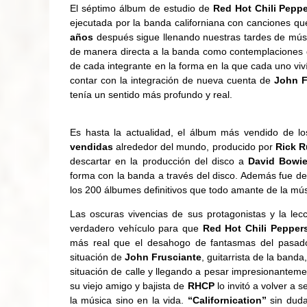
El séptimo álbum de estudio de
Red Hot Chili Peppe
ejecutada por la banda californiana con canciones q
años
después sigue llenando nuestras tardes de músi
de manera directa a la banda como contemplaciones
de cada integrante en la forma en la que cada uno viv
contar con la integración de nueva cuenta de
John F
tenía un sentido más profundo y real.
Es hasta la actualidad, el álbum más vendido de l
vendidas
alrededor del mundo, producido por
Rick R
descartar en la producción del disco a
David Bowi
forma con la banda a través del disco. Además fue d
los 200 álbumes definitivos que todo amante de la mú
Las oscuras vivencias de sus protagonistas y la le
verdadero vehículo para que
Red Hot Chili Pepper
más real que el desahogo de fantasmas del pasad
situación de
John Frusciante
, guitarrista de la band
situación de calle y llegando a pesar impresionanteme
su viejo amigo y bajista de
RHCP
lo invitó a volver a 
la música sino en la vida.
“Californication”
sin duda 