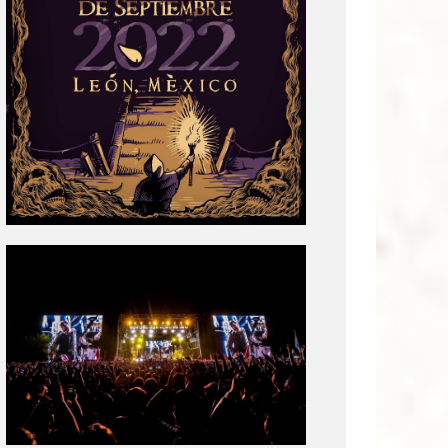
Tecate
Pal
Norte
2020