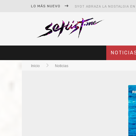
LO MÁS NUEVO
NOTICIA
Inicio
Noticias
#CINE – STAR WARS: THE MAND
#CINE – SPIDER-MAN: UN NUEV