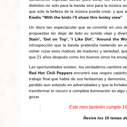
distintivo no solo para la banda sino para la música 
que solo la belleza de la música puede crear, y que
Kiedis “With the birds i’ll share this lonley view”
.
Un disco tan espectacular que se convirtió en uno 
propuestas sin dejar de lado su sonido viejo y div
Stain’, ‘Get on Top’, ‘I Like Dirt’, ‘Around the W
introspección que la banda pretendía metiendo en 
volver rozar esos matices de madurez y seriedad, que
que 21 años después como los buenos vinos ha enveje
Las oportunidades existen, los verdaderos cambios se
Red Hot Chili Peppers
encontró ese respiro catárti
trabajo final que habla de sus fantasmas y demonios,
perdido aun estando en adversidades y que la fortalez
transformar lo oscuro a completa iluminación es algo 
gozar.
Este mes también cumple 16 
Revive los 16 temas de