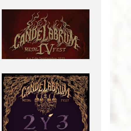
Primera
parte
del
cartel:
Candelabrum
Metal
Fest
Cuarta
Edición
Revelación
de
Cartel:
Candelabrum
Metal
Fest
2022