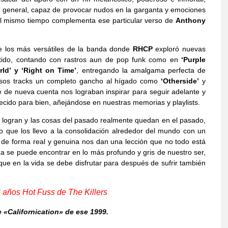
en general, capaz de provocar nudos en la garganta y emociones
 al mismo tiempo complementa ese particular verso de
Anthony
de los más versátiles de la banda donde
RHCP
exploró nuevas
ertido, contando con rastros aun de pop funk como en
‘Purple
orld’ y ‘Right on Time’
, entregando la amalgama perfecta de
esos tracks un completo gancho al hígado como
‘Otherside’
y
 de nueva cuenta nos lograban inspirar para seguir adelante y
cido para bien, añejándose en nuestras memorias y playlists.
 logran y las cosas del pasado realmente quedan en el pasado,
co que los llevo a la consolidación alrededor del mundo con un
 de forma real y genuina nos dan una lección que no todo está
a se puede encontrar en lo más profundo y gris de nuestro ser,
que en la vida se debe disfrutar para después de sufrir también
años Hot Fuss de The Killers
 «Californication» de ese 1999.