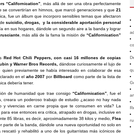
rs “Californication”
, más allá de ser una obra perfectamente
ue se convertirían en himnos, que marcó generaciones y que
21
ca, fue un álbum que incorporo sensibles temas que afectaron
 de
suicidio, drogas, y la considerable aportación personal
ía en sus hogares, dándole un segundo aire a la banda y lograr
ad
rusciante
, más allá de la fama la misión de
“Californication”
co
De
os
Red Hot Chili Peppers, con casi 16 millones de copias
ubin y Warner Bros Records,
dándose curiosamente el lujo de
q
e
quien previamente se había interesado en colaborar de esa
eclarado en el
año 2007
por
Billboard
como parte de la lista de
G
sica debería tener.
cción de humanidad que trae consigo
“Californication”
, fue el
an
s
, creara un poderoso trabajo de estudio ¿acaso no hay nada
o y vivencias en carne propia que te consumen en vida? La
R
a, para ese entonces era critica, atrapado en drogas, inclusive en
nte 85 libras, es decir, aproximadamente 38 kilos y medio,
Flea
ru
ser parte de la banda, dándole una nueva oportunidad no solo en
rescató y rehabilitó a uno de los guitarristas más icónicos de