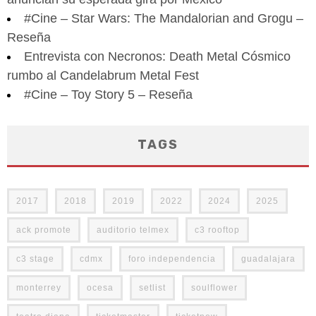
#Cine – Star Wars: The Mandalorian and Grogu –
Reseña
Entrevista con Necronos: Death Metal Cósmico
rumbo al Candelabrum Metal Fest
#Cine – Toy Story 5 – Reseña
TAGS
2017
2018
2019
2022
2024
2025
ack promote
auditorio telmex
c3 rooftop
c3 stage
cdmx
foro independencia
guadalajara
monterrey
ocesa
setlist
soulflower