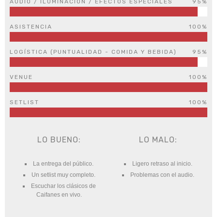
AUDIO / ILUMINACIÓN / EFECTOS ESPECIALES
95%
ASISTENCIA
100%
LOGÍSTICA (PUNTUALIDAD - COMIDA Y BEBIDA)
95%
VENUE
100%
SETLIST
100%
LO BUENO:
LO MALO:
La entrega del público.
Ligero retraso al inicio.
Un setlist muy completo.
Problemas con el audio.
Escuchar los clásicos de
Caifanes en vivo.