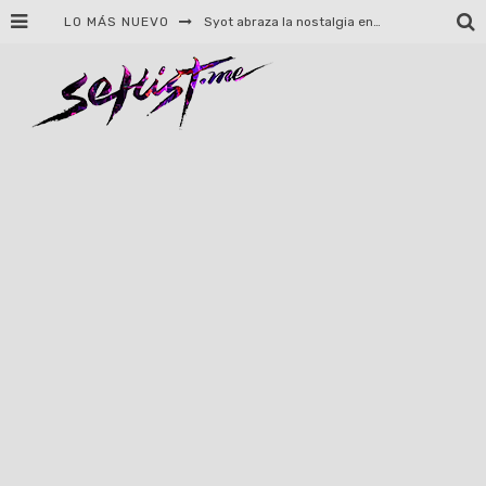
LO MÁS NUEVO
Helloween celebrará 40 años de historia con conciertos en Ciudad de México y Guadalajara
El TRI anuncia concierto en el Palacio de los Deportes con Adicto al Rocanrol
Del perreo clásico a la nueva escuela: 5 canciones que queremos escuchar en Dale Mixx 2026
El legado musical de Santa Sabina presente en Guadalajara
Ereb Altor: Los herederos del Epic Viking Metal anuncian su esperada gira por México
#Cine – Star Wars: The Mandalorian and Grogu – Reseña
#Cine – Spider-Man: Un nuevo día – Reseña
Syot abraza la nostalgia en «Blame», el primer adelanto de su EP debut