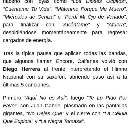
hacerlo con joyas como
“Los Dioses Ocultos”
,
“Cuéntame Tu Vida”
,
“Mátenme Porque Me Muero”
,
“Miércoles de Ceniza”
o
“Perdí Mi Ojo de Venado”
,
para finalizar con
“Aviéntame”
y
“Afuera”
,
despidiéndose momentáneamente para regresar
cargados de energía.
Tras la típica pausa que aplican todas las bandas,
que algunos llaman Encore, Caifanes volvió con
Diego Herrera
al frente interpretando el Himno
Nacional con su saxofón, abriendo paso así a la
últimas 5 canciones.
Primero
“Aquí No es Así”
, luego
“Te Lo Pido Por
Favor”
con Juan Gabriel plasmado en las pantallas
gigantes,
“No Dejes Que”
y el cierre con
“La Célula
Que Explota
” y
“La Negra Tomasa”
.