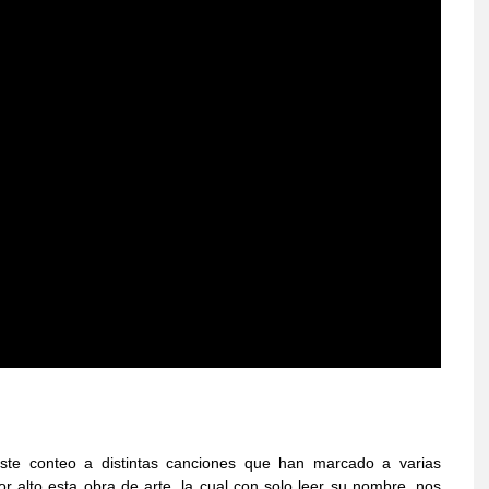
este conteo a distintas canciones que han marcado a varias
 alto esta obra de arte, la cual con solo leer su nombre, nos