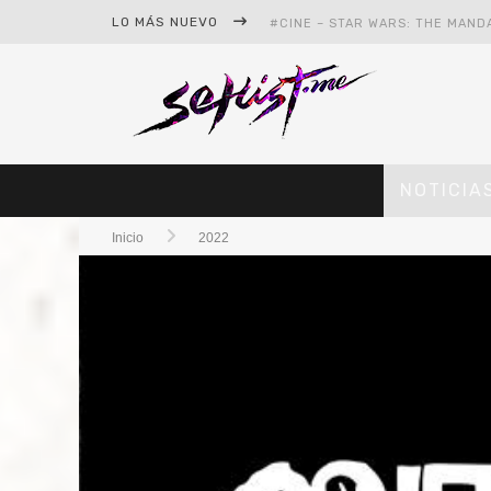
LO MÁS NUEVO
#CINE – STAR WARS: THE MAND
#CINE – SPIDER-MAN: UN NUEV
NOTICIA
Inicio
2022