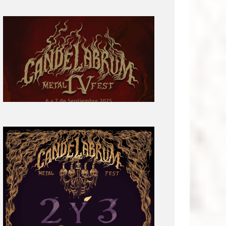
Primera
parte
del
cartel:
Candelabrum
Metal
Fest
Cuarta
Edición
Revelación
de
Cartel:
Candelabrum
Metal
Fest
2022