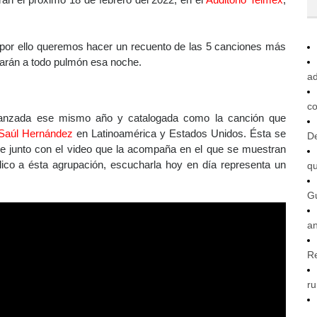
rán el próximo 18 de febrero del 2022, en el
Auditorio Telmex
,
, por ello queremos hacer un recuento de las 5 canciones más
onarán a todo pulmón esa noche.
ad
co
lanzada ese mismo año y catalogada como la canción que
Saúl Hernández
en Latinoamérica y Estados Unidos. Ésta se
De
que junto con el video que la acompaña en el que se muestran
lico a ésta agrupación, escucharla hoy en día representa un
q
G
an
R
ru