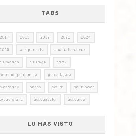
TAGS
2017
2018
2019
2022
2024
2025
ack promote
auditorio telmex
c3 rooftop
c3 stage
cdmx
foro independencia
guadalajara
monterrey
ocesa
setlist
soulflower
teatro diana
ticketmaster
ticketnow
LO MÁS VISTO