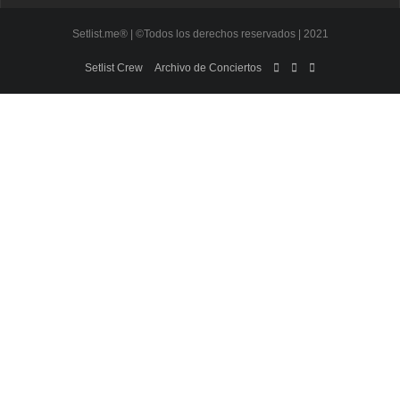
Setlist.me® | ©Todos los derechos reservados | 2021
Setlist Crew
Archivo de Conciertos