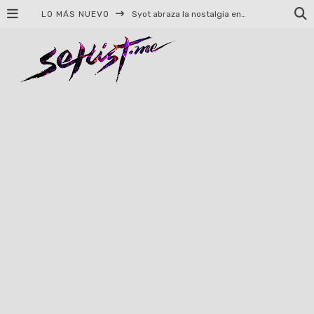
LO MÁS NUEVO
Helloween celebrará 40 años de historia con conciertos en Ciudad de México y Guadalajara
El TRI anuncia concierto en el Palacio de los Deportes con Adicto al Rocanrol
Del perreo clásico a la nueva escuela: 5 canciones que queremos escuchar en Dale Mixx 2026
El legado musical de Santa Sabina presente en Guadalajara
Ereb Altor: Los herederos del Epic Viking Metal anuncian su esperada gira por México
#Cine – Star Wars: The Mandalorian and Grogu – Reseña
#Cine – Spider-Man: Un nuevo día – Reseña
Syot abraza la nostalgia en «Blame», el primer adelanto de su EP debut