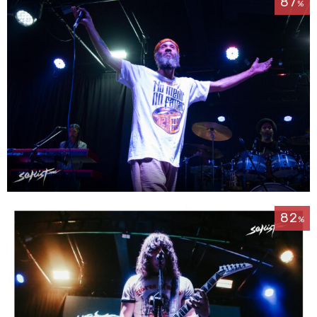
87
%
82
%