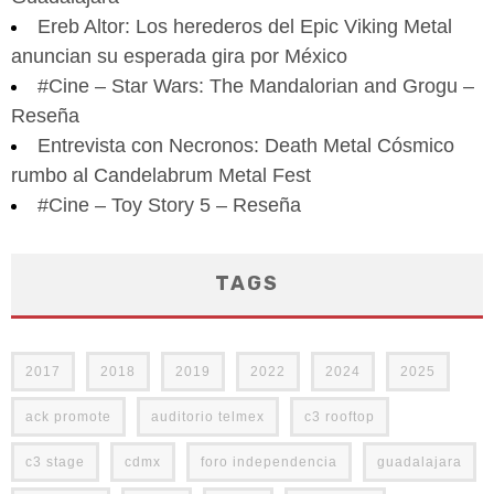
Ereb Altor: Los herederos del Epic Viking Metal
anuncian su esperada gira por México
#Cine – Star Wars: The Mandalorian and Grogu –
Reseña
Entrevista con Necronos: Death Metal Cósmico
rumbo al Candelabrum Metal Fest
#Cine – Toy Story 5 – Reseña
TAGS
2017
2018
2019
2022
2024
2025
ack promote
auditorio telmex
c3 rooftop
c3 stage
cdmx
foro independencia
guadalajara