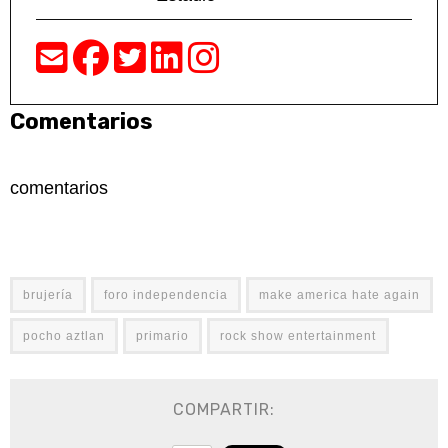
Comentarios
comentarios
brujería
foro independencia
make america hate again
pocho aztlan
primario
rock show entertainment
COMPARTIR: