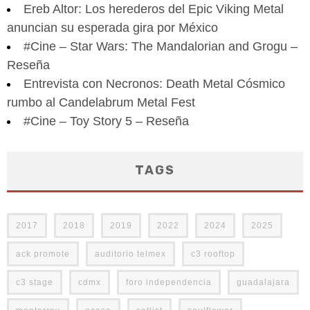
Ereb Altor: Los herederos del Epic Viking Metal
anuncian su esperada gira por México
#Cine – Star Wars: The Mandalorian and Grogu –
Reseña
Entrevista con Necronos: Death Metal Cósmico
rumbo al Candelabrum Metal Fest
#Cine – Toy Story 5 – Reseña
TAGS
2017
2018
2019
2022
2024
2025
ack promote
auditorio telmex
c3 rooftop
c3 stage
cdmx
foro independencia
guadalajara