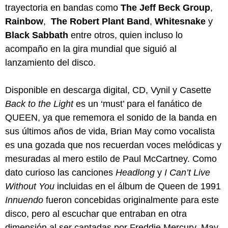
trayectoria en bandas como
The Jeff Beck Group
,
Rainbow
,
The Robert Plant Band
,
Whitesnake
y
Black Sabbath
entre otros, quien incluso lo
acompaño en la gira mundial que siguió al
lanzamiento del disco.
Disponible en descarga digital, CD, Vynil y Casette
Back to the Light
es un ‘must’ para el fanático de
QUEEN, ya que rememora el sonido de la banda en
sus últimos años de vida, Brian May como vocalista
es una gozada que nos recuerdan voces melódicas y
mesuradas al mero estilo de Paul McCartney. Como
dato curioso las canciones
Headlong
y
I Can’t Live
Without You
incluidas en el álbum de Queen de 1991
Innuendo
fueron concebidas originalmente para este
disco, pero al escuchar que entraban en otra
dimensión al ser cantadas por Freddie Mercury, May