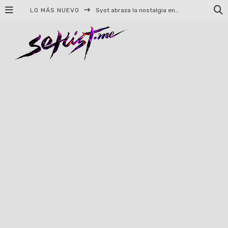
LO MÁS NUEVO
Helloween celebrará 40 años de historia con conciertos en Ciudad de México y Guadalajara
El TRI anuncia concierto en el Palacio de los Deportes con Adicto al Rocanrol
Del perreo clásico a la nueva escuela: 5 canciones que queremos escuchar en Dale Mixx 2026
El legado musical de Santa Sabina presente en Guadalajara
Ereb Altor: Los herederos del Epic Viking Metal anuncian su esperada gira por México
#Cine – Star Wars: The Mandalorian and Grogu – Reseña
#Cine – Spider-Man: Un nuevo día – Reseña