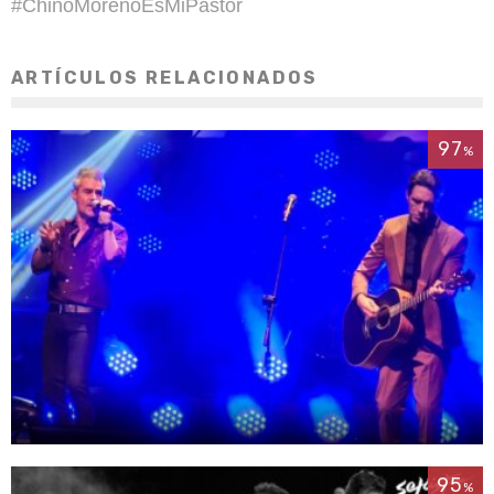
#ChinoMorenoEsMiPastor
ARTÍCULOS RELACIONADOS
97
%
95
%