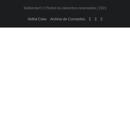
Setlist.me® | ©Todos los derechos reservados | 2021
Setlist Crew
Archivo de Conciertos