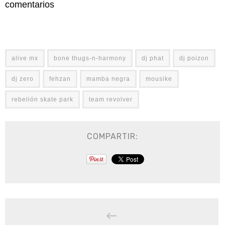
comentarios
alive mx
bone thugs-n-harmony
dj phat
dj poizon
dj zero
fehzan
mamba negra
mousike
rebelión skate park
team revolver
COMPARTIR: