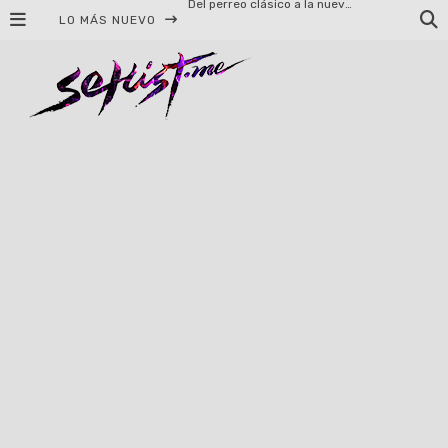
LO MÁS NUEVO
El legado musical de Santa Sabina presente en Guadalajara
Ereb Altor: Los herederos del Epic Viking Metal anuncian su esperada gira por México
#Cine – Star Wars: The Mandalorian and Grogu – Reseña
#Cine – Spider-Man: Un nuevo día – Reseña
Syot abraza la nostalgia en «Blame», el primer adelanto de su EP debut
Helloween celebrará 40 años de historia con conciertos en Ciudad de México y Guadalajara
El TRI anuncia concierto en el Palacio de los Deportes con Adicto al Rocanrol
Del perreo clásico a la nueva escuela: 5 canciones que queremos escuchar en Dale Mixx 2026