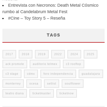
Entrevista con Necronos: Death Metal Cósmico
rumbo al Candelabrum Metal Fest
#Cine – Toy Story 5 – Reseña
TAGS
2017
2018
2019
2022
2024
2025
ack promote
auditorio telmex
c3 rooftop
c3 stage
cdmx
foro independencia
guadalajara
monterrey
ocesa
setlist
soulflower
teatro diana
ticketmaster
ticketnow