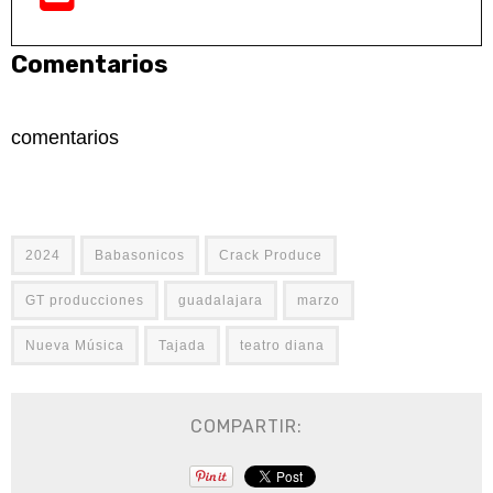
Comentarios
comentarios
2024
Babasonicos
Crack Produce
GT producciones
guadalajara
marzo
Nueva Música
Tajada
teatro diana
COMPARTIR: