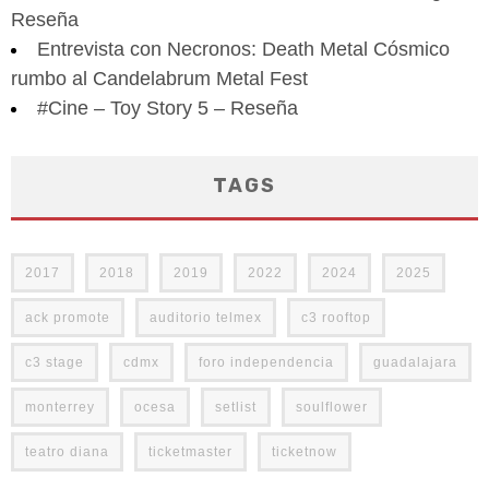
Reseña
Entrevista con Necronos: Death Metal Cósmico
rumbo al Candelabrum Metal Fest
#Cine – Toy Story 5 – Reseña
TAGS
2017
2018
2019
2022
2024
2025
ack promote
auditorio telmex
c3 rooftop
c3 stage
cdmx
foro independencia
guadalajara
monterrey
ocesa
setlist
soulflower
teatro diana
ticketmaster
ticketnow