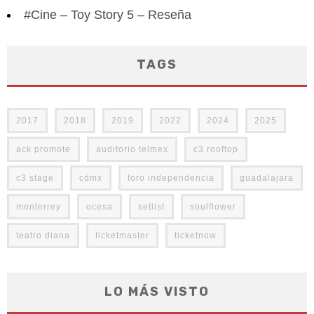
#Cine – Toy Story 5 – Reseña
TAGS
2017
2018
2019
2022
2024
2025
ack promote
auditorio telmex
c3 rooftop
c3 stage
cdmx
foro independencia
guadalajara
monterrey
ocesa
setlist
soulflower
teatro diana
ticketmaster
ticketnow
LO MÁS VISTO