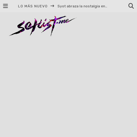
LO MÁS NUEVO
Helloween celebrará 40 años de historia con conciertos en Ciudad de México y Guadalajara
El TRI anuncia concierto en el Palacio de los Deportes con Adicto al Rocanrol
Del perreo clásico a la nueva escuela: 5 canciones que queremos escuchar en Dale Mixx 2026
El legado musical de Santa Sabina presente en Guadalajara
Ereb Altor: Los herederos del Epic Viking Metal anuncian su esperada gira por México
#Cine – Star Wars: The Mandalorian and Grogu – Reseña
#Cine – Spider-Man: Un nuevo día – Reseña
Syot abraza la nostalgia en «Blame», el primer adelanto de su EP debut