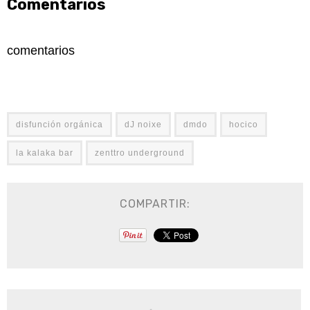
Comentarios
comentarios
disfunción orgánica
dJ noixe
dmdo
hocico
la kalaka bar
zenttro underground
COMPARTIR: