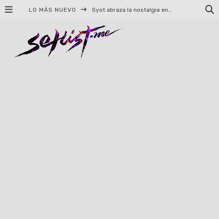
LO MÁS NUEVO
Helloween celebrará 40 años de historia con conciertos en Ciudad de México y Guadalajara
El TRI anuncia concierto en el Palacio de los Deportes con Adicto al Rocanrol
Del perreo clásico a la nueva escuela: 5 canciones que queremos escuchar en Dale Mixx 2026
El legado musical de Santa Sabina presente en Guadalajara
Ereb Altor: Los herederos del Epic Viking Metal anuncian su esperada gira por México
#Cine – Star Wars: The Mandalorian and Grogu – Reseña
#Cine – Spider-Man: Un nuevo día – Reseña