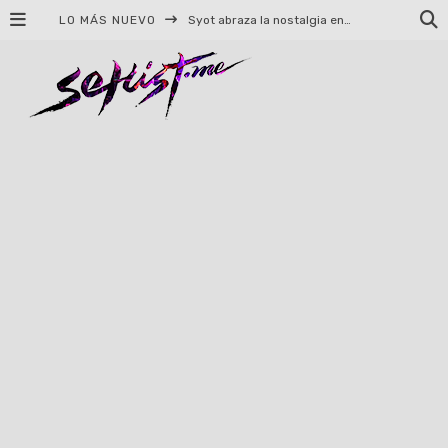
LO MÁS NUEVO
Syot abraza la nostalgia en «Blame», el primer adelanto de su EP debut
Helloween celebrará 40 años de historia con conciertos en Ciudad de México y Guadalajara
El TRI anuncia concierto en el Palacio de los Deportes con Adicto al Rocanrol
Del perreo clásico a la nueva escuela: 5 canciones que queremos escuchar en Dale Mixx 2026
El legado musical de Santa Sabina presente en Guadalajara
Ereb Altor: Los herederos del Epic Viking Metal anuncian su esperada gira por México
#Cine – Star Wars: The Mandalorian and Grogu – Reseña
#Cine – Spider-Man: Un nuevo día – Reseña