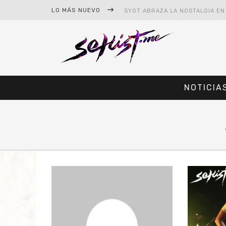
LO MÁS NUEVO
NOTICIA
#CINE – STAR WARS: THE MAND
#CINE – SPIDER-MAN: UN NUEV