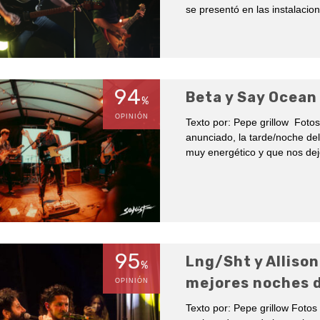
se presentó en las instalacio
94
Beta y Say Ocean
%
OPINIÓN
Texto por: Pepe grillow Fot
anunciado, la tarde/noche de
muy energético y que nos dejó
95
Lng/Sht y Allison
%
mejores noches d
OPINIÓN
Texto por: Pepe grillow Fotos