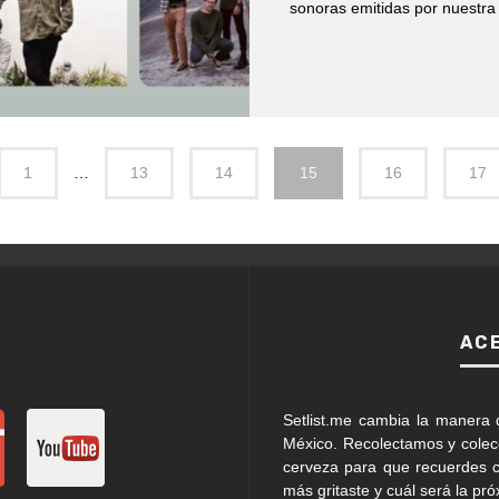
sonoras emitidas por nuestra 
1
…
13
14
15
16
17
AC
Setlist.me cambia la manera 
México. Recolectamos y cole
cerveza para que recuerdes c
más gritaste y cuál será la pr